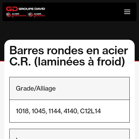
Aller
au
contenu
Barres rondes en acier
C.R. (laminées à froid)
Grade/Alliage
1018, 1045, 1144, 4140, C12L14