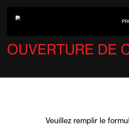
Aller
au
PR
contenu
OUVERTURE DE 
Veuillez remplir le form