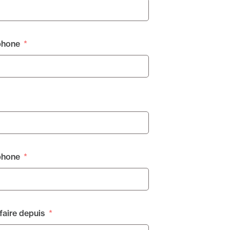
phone
phone
faire depuis