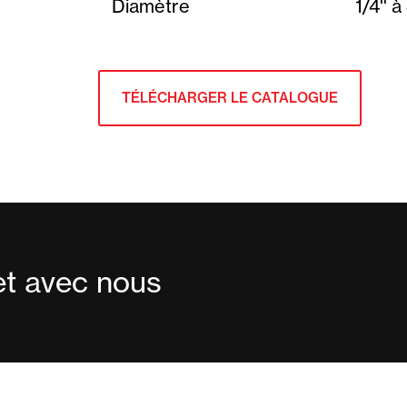
Diamètre
1/4'' à
TÉLÉCHARGER LE CATALOGUE
t avec nous