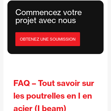
Commencez votre
projet avec nous
OBTENEZ UNE SOUMISSION
FAQ –
Tout savoir sur
les poutrelles en I en
acier (I beam)