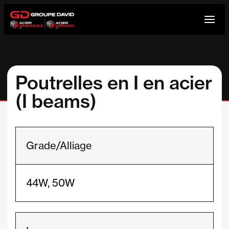
Aller
au
contenu
Poutrelles en I en acier
(I beams)
Grade/Alliage
44W, 50W